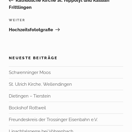
Katholische Kirche St. Hippolyt und Kassian
Frittlingen
Nächster
WEITER
Beitrag
Hochzeitsfototgrafie
NEUESTE BEITRÄGE
Schwenninger Moos
St. Ulrich Kirche, Wellendingen
Dietingen – Tierstein
Bockshof Rottweil
Freundeskreis der Trossinger Eisenbahn e.V.
Linachtalsperre bei Vöhrenbach