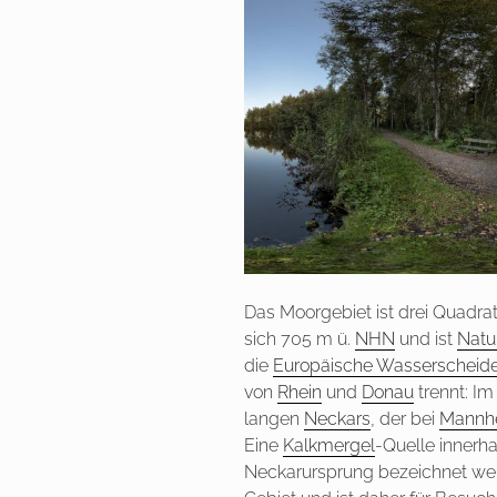
Das Moorgebiet ist drei Quadrat
sich 705 m ü.
NHN
und ist
Natu
die
Europäische Wasserscheid
von
Rhein
und
Donau
trennt: Im
langen
Neckars
, der bei
Mannh
Eine
Kalkmergel
-Quelle innerh
Neckarursprung bezeichnet wer