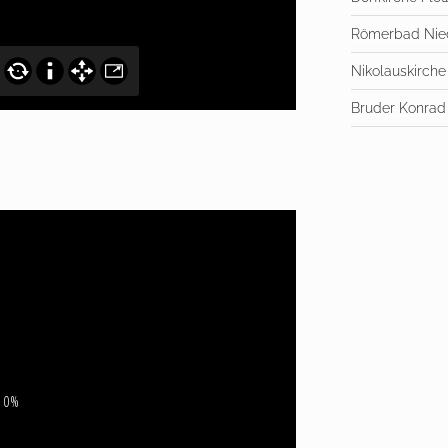
Römerbad Nie
Nikolauskirche
Bruder Konrad
. 0%