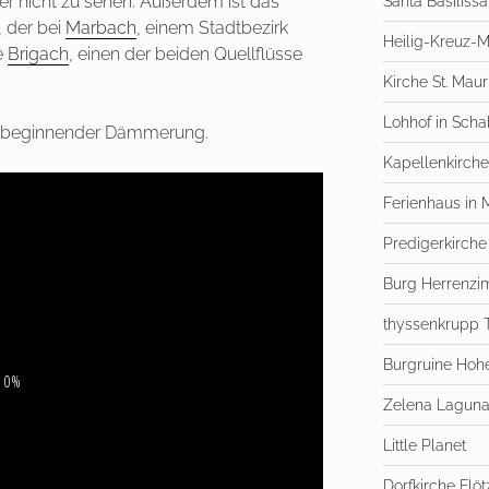
er nicht zu sehen. Außerdem ist das
Santa Basilissa
 der bei
Marbach
, einem Stadtbezirk
Heilig-Kreuz-M
e
Brigach
, einen der beiden Quellflüsse
Kirche St. Mauri
Lohhof in Sch
i beginnender Dämmerung.
Kapellenkirche
Ferienhaus in
Predigerkirche
Burg Herrenz
thyssenkrupp T
Burgruine Ho
. 0%
Zelena Laguna
Little Planet
Dorfkirche Flöt