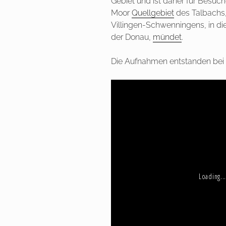
Gebiet und ist daher für Besuch
Moor
Quellgebiet
des Talbachs,
Villingen-Schwenningens, in di
der Donau,
mündet
.
Die Aufnahmen entstanden be
Loading..