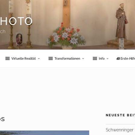
PHOTO
uch
Virtuelle Realität
Transformationen
Info
Erste-Hil
NEUESTE BEI
os
Schwenninger