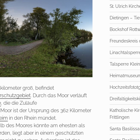
St. Ulrich Kirc
Dietingen – Tie
Bockshof Rottw
Freundeskreis 
Linachtalsperr
Talsperre Klein
Heimatmuseum
Hochzeitsfototg
kilometer groß, befindet
rschutzgebiet
. Durch das Moor verläuft
Dreifaltigkeitsk
e
, die die Zuläufe
 Moor ist der Ursprung des 362 Kilometer
Katholische Ki
Frittlingen
eim
in den Rhein mündet.
alb des Moores könnte am ehesten als
Santa Basilissa
den, liegt aber in einem geschützten