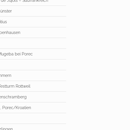
 de Jújols – Südfrankreich
ünster
tius
abenhausen
 Mugeba bei Porec
immern
estturm Rottweil
henschramberg
, Porec/Kroatien
zlingen