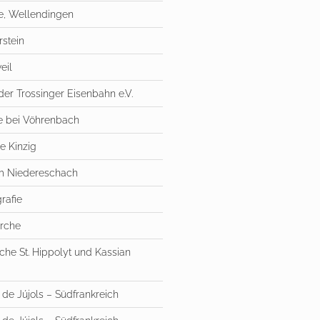
he, Wellendingen
rstein
eil
der Trossinger Eisenbahn e.V.
e bei Vöhrenbach
e Kinzig
 Niedereschach
rafie
irche
rche St. Hippolyt und Kassian
 de Jújols – Südfrankreich