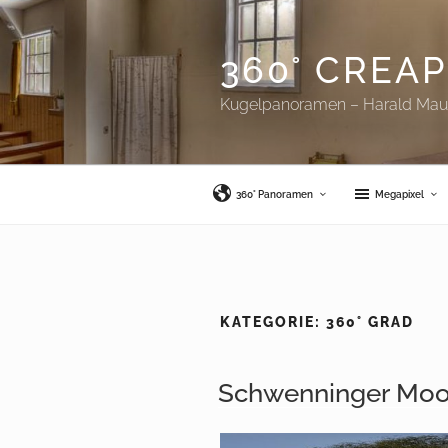
Zum
Inhalt
springen
360° CREA
Kugelpanoramen – Harald Ma
360° Panoramen
Megapixel
KATEGORIE:
360° GRAD
Schwenninger Mo