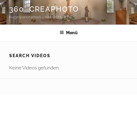
Zum
360° CREAPHOTO
Inhalt
Kugelpanoramen – Harald Mauch
springen
Menü
SEARCH VIDEOS
Keine Videos gefunden.