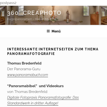
postpass2
Zum
360° CREAPHOTO
Inhalt
Kugelpanoramen – Harald Mauch
springen
Menü
INTERESSANTE INTERNETSEITEN ZUM THEMA
PANORAMAFOTOGRAFIE
Thomas Bredenfeld
Der Panorama-Guru
www.panoramabuch.com
“Panoramabibel” und Videokurs
von Thomas Bredenfeld
Digitale Fotopraxis Panoramafotografie: Das
Standardwerk in dritter Auflage!